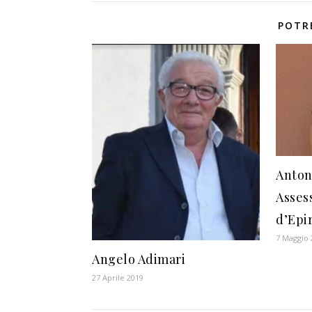
POTR
Anton
Asses
d’Epi
7 Maggio 
Angelo Adimari
27 Aprile 2019