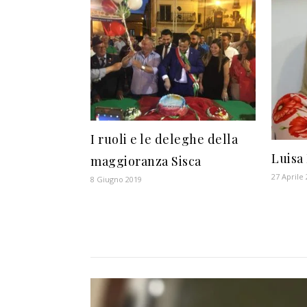
I ruoli e le deleghe della
Luisa 
maggioranza Sisca
27 Aprile
8 Giugno 2019