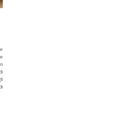
le
 e
on
di
li
di