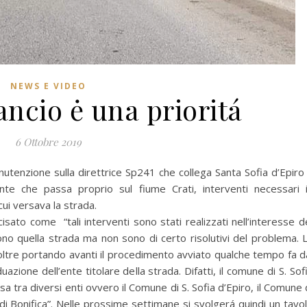
NEWS E VIDEO
lancio ė una prioritá
6 Ottobre 2019
anutenzione sulla direttrice Sp241 che collega Santa Sofia d’Epiro
te che passa proprio sul fiume Crati, interventi necessari 
ui versava la strada.
isato come “tali interventi sono stati realizzati nell’interesse d
rono quella strada ma non sono di certo risolutivi del problema. 
oltre portando avanti il procedimento avviato qualche tempo fa d
uazione dell’ente titolare della strada. Difatti, il comune di S. Sof
sa tra diversi enti ovvero il Comune di S. Sofia d’Epiro, il Comune 
 di Bonifica”. Nelle prossime settimane si svolgerá quindi un tavo