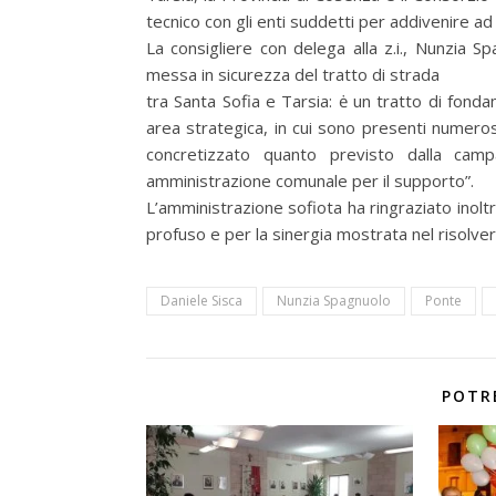
tecnico con gli enti suddetti per addivenire ad
La consigliere con delega alla z.i., Nunzia Spa
messa in sicurezza del tratto di strada
tra Santa Sofia e Tarsia: ė un tratto di fond
area strategica, in cui sono presenti numerose 
concretizzato quanto previsto dalla campa
amministrazione comunale per il supporto”.
L’amministrazione sofiota ha ringraziato inolt
profuso e per la sinergia mostrata nel risolver
Daniele Sisca
Nunzia Spagnuolo
Ponte
POTR