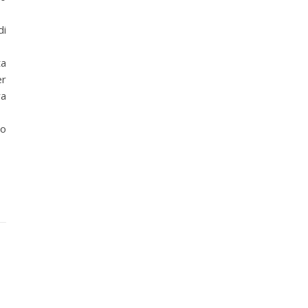
di
ta
er
ra
no