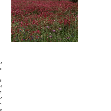
 a
in
ei
La
al
ia
di
lo