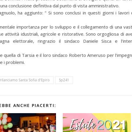
 una conclusione definitiva dal punto di vista amministrativo.
gnuolo, ha aggiunto: ” Si sono conclusi in questi giorni i lavori 
amentale importanza per lo sviluppo e il collegamento di una vas
attività idustriali, agricole e ristorative. Sono orgogliosa di av
gna elettorale, ringrazio il sindaco Daniele Sisca e l’inte
re quella di Tarsia e il loro sindaco Roberto Ameruso per l’impeg
e i problemi.
rilanciamo Santa Sofia d'Epiro
Sp241
EBBE ANCHE PIACERTI: