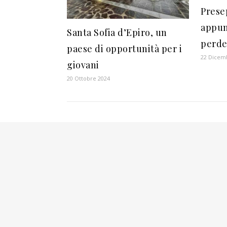
Prese
appun
Santa Sofia d’Epiro, un
perde
paese di opportunità per i
22 Dicem
giovani
20 Ottobre 2024