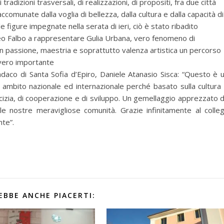
tradizioni trasversali, di realizzazioni, di propositi, fra due città
omunate dalla voglia di bellezza, dalla cultura e dalla capacità di
e figure impegnate nella serata di ieri, ciò è stato ribadito
teo Falbo a rappresentare Gulia Urbana, vero fenomeno di
on passione, maestria e soprattutto valenza artistica un percorso
avvero importante
ndaco di Santa Sofia d’Epiro, Daniele Atanasio Sisca: “Questo è 
ambito nazionale ed internazionale perché basato sulla cultura
icizia, di cooperazione e di sviluppo. Un gemellaggio apprezzato 
le nostre meravigliose comunità. Grazie infinitamente al colle
nte”.
EBBE ANCHE PIACERTI: