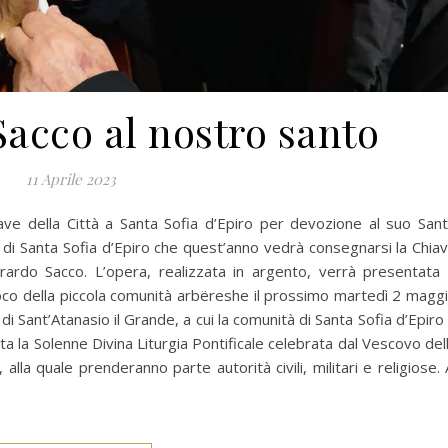
acco al nostro santo
11 Aprile 2023
ve della Città a Santa Sofia d’Epiro per devozione al suo San
i Santa Sofia d’Epiro che quest’anno vedrà consegnarsi la Chia
rardo Sacco. L’opera, realizzata in argento, verrà presentata
oco della piccola comunità arbëreshe il prossimo martedì 2 magg
 di Sant’Atanasio il Grande, a cui la comunità di Santa Sofia d’Epiro
a la Solenne Divina Liturgia Pontificale celebrata dal Vescovo del
alla quale prenderanno parte autorità civili, militari e religiose. 