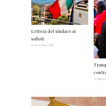
Lettera del sindaco ai
sofioti
31 Dicembre 2020
Tranq
contro
13 Agosto